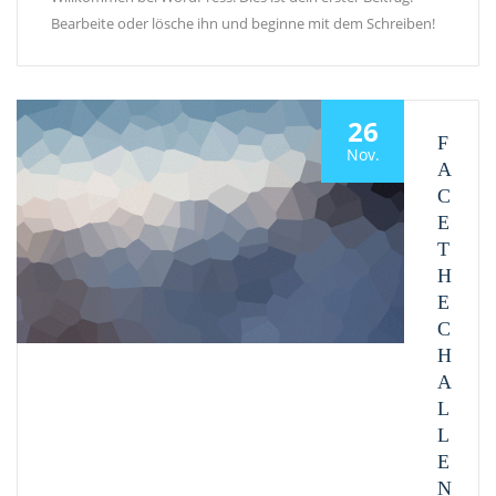
Bearbeite oder lösche ihn und beginne mit dem Schreiben!
26
F
Nov.
A
C
E
T
H
E
C
H
A
L
L
E
N