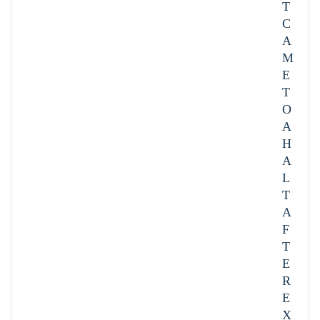
T
C
A
M
E
T
O
A
H
A
L
T
A
F
T
E
R
E
X