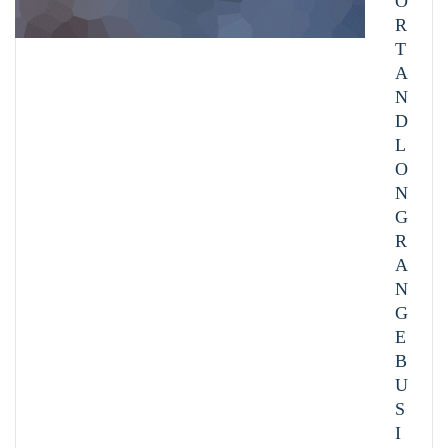
O
R
T
A
N
D
L
O
N
G
R
A
N
G
E
B
U
S
I