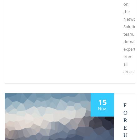
on
the
Network
Solution
team,
domain
experts
from
all
areas
15
F
Nov.
O
R
E
U