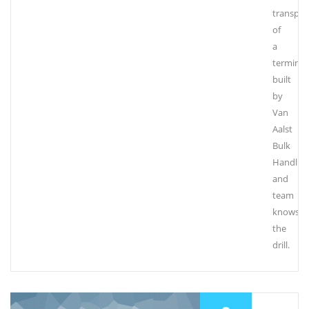
transpor
of
a
terminal
built
by
Van
Aalst
Bulk
Handlin
and
team
knows
the
drill.