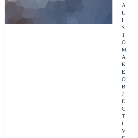
A
L
I
S
T
O
M
A
K
E
O
B
J
E
C
T
I
V