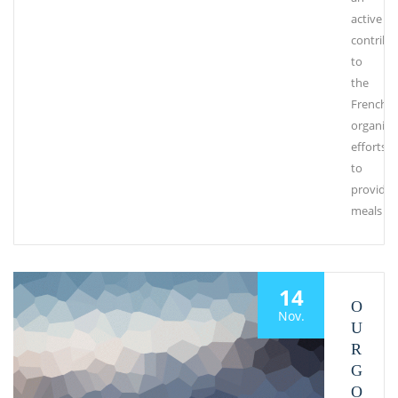
active
contribu
to
the
French
organiza
efforts
to
provide
meals
14
O
Nov.
U
R
G
O