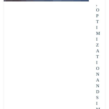
,
O
P
T
I
M
I
Z
A
T
I
O
N
A
N
D
S
I