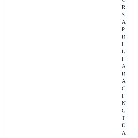
R
S
A
P
R
I
L
I
A
R
A
C
I
N
G
T
E
A