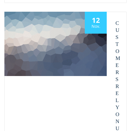
12
C
Nov.
U
S
T
O
M
E
R
S
R
E
L
Y
O
N
U