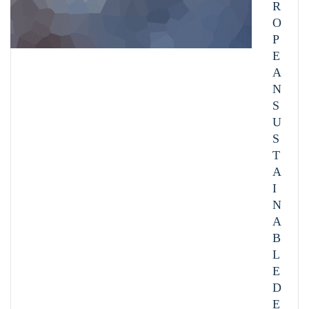
R
O
P
E
A
N
S
U
S
T
A
I
N
A
B
L
E
D
E