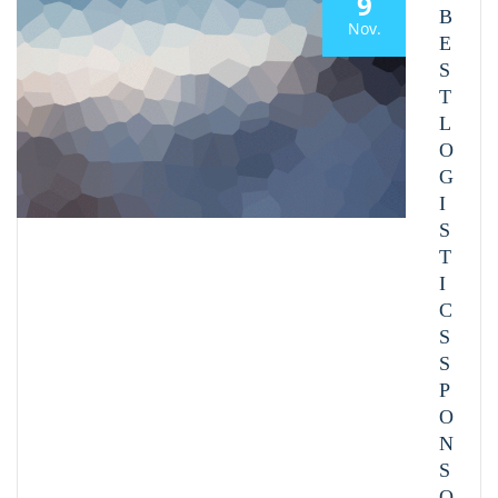
9
B
Nov.
E
S
T
L
O
G
I
S
T
I
C
S
S
P
O
N
S
O