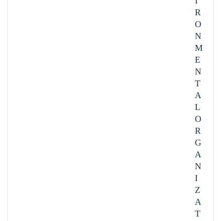
I
R
O
N
M
E
N
T
A
L
O
R
G
A
N
I
Z
A
T