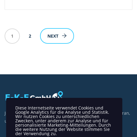
1
2
NEXT
Diese Internetseite verwendet Cookies und
Google Analytics für die Analyse und Statistik.
Jeder Tag ist ein neuer Tag und wir arbeiten sehr hart daran,
Wir nutzen Cookies zu unterschiedlichen
Zwecken, unter anderem zur Analyse und für
unsere Kunden zufrieden zu stellen.
personalisierte Marketing-Mitteilungen. Durch
die weitere Nutzung der Website stimmen Sie
der Verwendung zu.