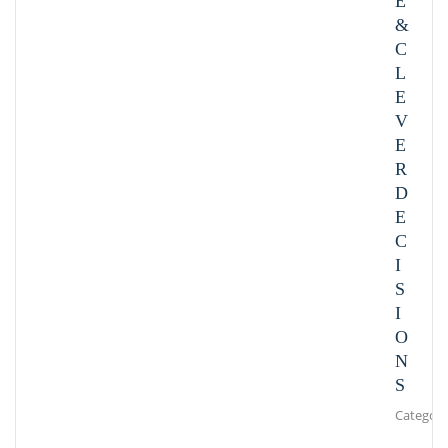
E
&
C
L
E
V
E
R
D
E
C
I
S
I
O
N
S
Category