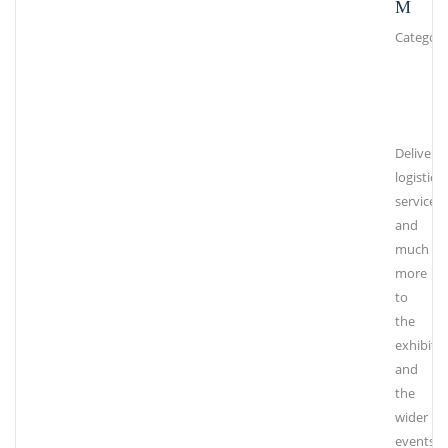
M
Category
Deliveri
logistical
services
and
much
more
to
the
exhibiti
and
the
wider
events