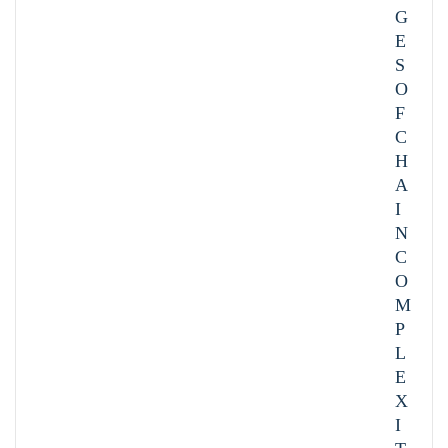
G
E
S
O
F
C
H
A
I
N
C
O
M
P
L
E
X
I