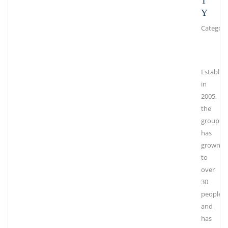
T
Y
Category
Establis
in
2005,
the
group
has
grown
to
over
30
people
and
has